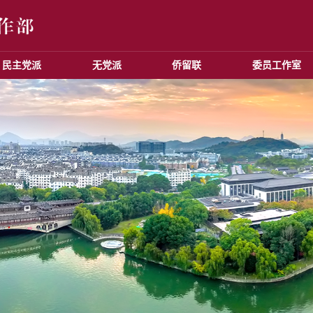
民主党派
无党派
侨留联
委员工作室