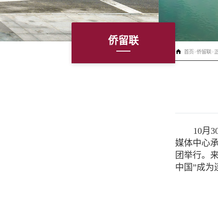
侨留联
首页
>
侨留联
>
10
月
3
媒体中心
团举行。
中国”成为